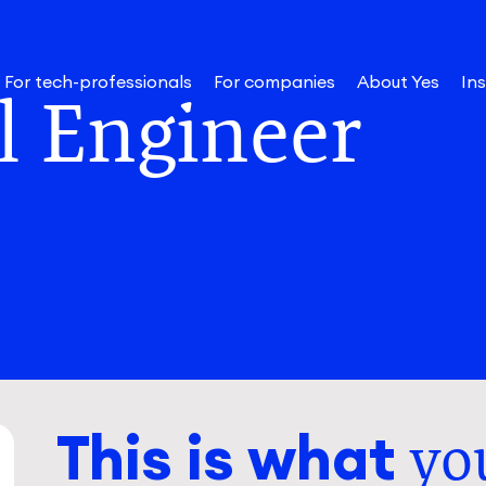
For tech-professionals
For companies
About Yes
Ins
l Engineer
This is what
yo