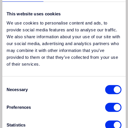
This website uses cookies
Do you say Yes to this challenge? Fill in the form
and we will contact you!
We use cookies to personalise content and ads, to
provide social media features and to analyse our traffic.
We also share information about your use of our site with
our social media, advertising and analytics partners who
may combine it with other information that you’ve
provided to them or that they’ve collected from your use
of their services.
Consent
Necessary
Selection
Preferences
Statistics