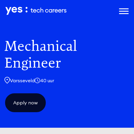
Naar hoofdinhoud
Mechanical
Engineer
Varsseveld
40 uur
Apply now