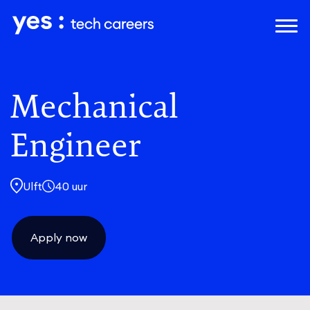
Naar hoofdinhoud
Mechanical
Engineer
Ulft
40 uur
Apply now